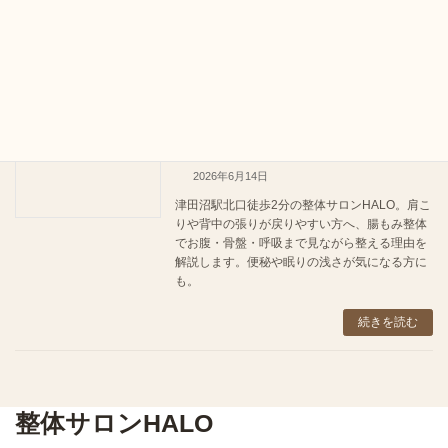
けで疲れ果てて、昼寝をしないと夕方まで持た
ない。便秘でお腹が張って、出てもスッキリし
ない。そ […]
続きを読む
津田沼で肩こりが戻りやすい方へ。お
整体コラム
腹・骨盤・呼吸から整える腸もみ整体
2026年6月14日
津田沼駅北口徒歩2分の整体サロンHALO。肩こ
りや背中の張りが戻りやすい方へ、腸もみ整体
でお腹・骨盤・呼吸まで見ながら整える理由を
解説します。便秘や眠りの浅さが気になる方に
も。
続きを読む
整体サロンHALO