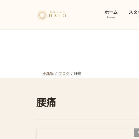
コ
ナ
ン
ビ
ホーム
スタ
テ
ゲ
Home
ン
ー
ツ
シ
へ
ョ
ス
ン
キ
に
ッ
移
プ
動
HOME
ブログ
腰痛
腰痛